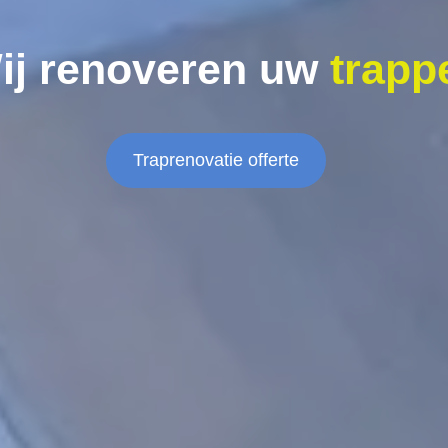
ij renoveren uw
trapp
Traprenovatie offerte